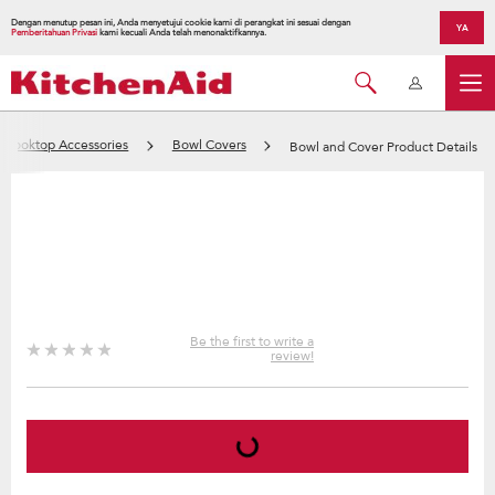
Dengan menutup pesan ini, Anda menyetujui cookie kami di perangkat ini sesuai dengan
YA
Pemberitahuan Privasi
kami kecuali Anda telah menonaktifkannya.
Cooktop Accessories
Bowl Covers
Bowl and Cover Product Details
Be the first to write a
review!