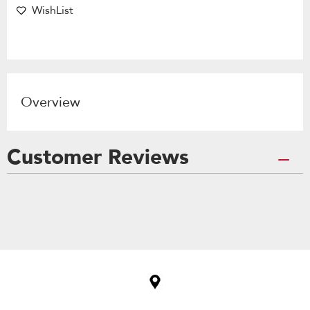
WishList
Overview
Customer Reviews
Item
added
to
the
compare
list,
you