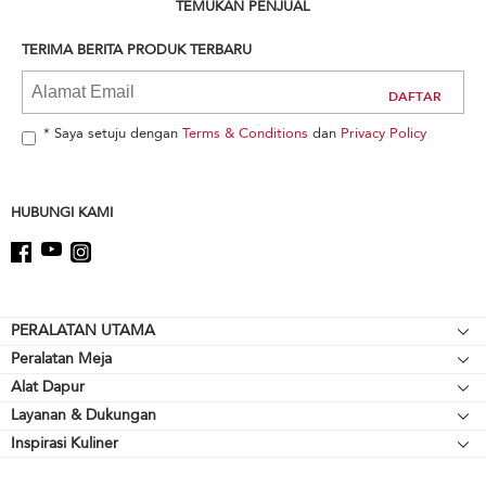
can
TEMUKAN PENJUAL
find
it
TERIMA BERITA PRODUK TERBARU
at
the
end
of
* Saya setuju dengan
Terms & Conditions
dan
Privacy Policy
this
page
HUBUNGI KAMI
Footer
PERALATAN UTAMA
Peralatan Meja
Kompor meja
Alat Dapur
Mikser Berdiri
Oven
Layanan & Dukungan
Alat Pemanggang
Pelengkap Mikser Berdiri
Lemari Es
Inspirasi Kuliner
Sumber Daya
Peralatan Memasak
Blender
Oven Microwave
Hubungi Kami
Cerek
Blender Tangan