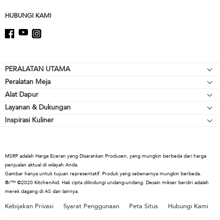
page
HUBUNGI KAMI
Footer
PERALATAN UTAMA
Peralatan Meja
Kompor meja
Alat Dapur
Mikser Berdiri
Oven
Layanan & Dukungan
Alat Pemanggang
Pelengkap Mikser Berdiri
Lemari Es
Inspirasi Kuliner
Sumber Daya
Peralatan Memasak
Blender
Oven Microwave
Hubungi Kami
Cerek
Blender Tangan
Mesin Pencuci Piring
Tentang KitchenAid
Alat & Gadget
Prosesor Makanan
Kap & Ventilasi
MSRP adalah Harga Eceran yang Disarankan Produsen, yang mungkin berbeda dari harga
Karir
penjualan aktual di wilayah Anda.
Koleksi Kopi
Warming Drawers
Gambar hanya untuk tujuan representatif. Produk yang sebenarnya mungkin berbeda.
Internasional
®/™ ©2020 KitchenAid. Hak cipta dilindungi undang-undang. Desain mikser berdiri adalah
Pemanggang Roti
merek dagang di AS dan lainnya.
Ruang Pers
Cerek
Kebijakan Privasi
Syarat Penggunaan
Peta Situs
Hubungi Kami
Informasi Penarikan
Juicer