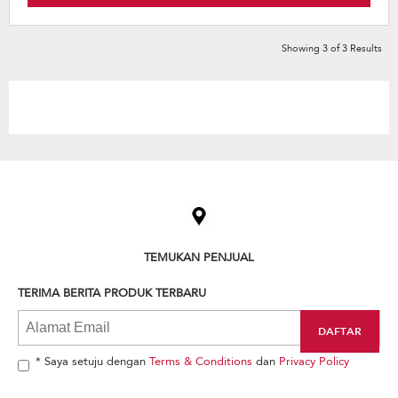
Showing
3
of
3
Results
Item
added
to
the
compare
list,
TEMUKAN PENJUAL
you
can
TERIMA BERITA PRODUK TERBARU
find
it
at
the
end
* Saya setuju dengan
Terms & Conditions
dan
Privacy Policy
of
this