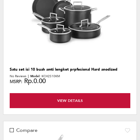
Satu set isi 10 buah amti lengket prpfesional Hard anodized
No Reviews
Model:
KCH2S10KM
Rp.0.00
MSRP:
VIEW DETAILS
Compare