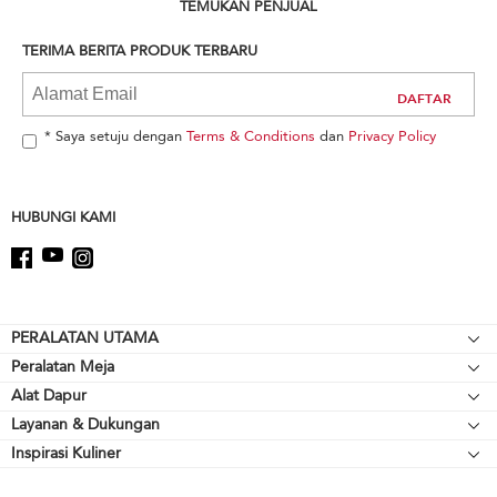
can
TEMUKAN PENJUAL
find
it
TERIMA BERITA PRODUK TERBARU
at
the
end
of
* Saya setuju dengan
Terms & Conditions
dan
Privacy Policy
this
page
HUBUNGI KAMI
Footer
PERALATAN UTAMA
Peralatan Meja
Kompor meja
Alat Dapur
Mikser Berdiri
Oven
Layanan & Dukungan
Alat Pemanggang
Pelengkap Mikser Berdiri
Lemari Es
Inspirasi Kuliner
Sumber Daya
Peralatan Memasak
Blender
Oven Microwave
Hubungi Kami
Cerek
Blender Tangan