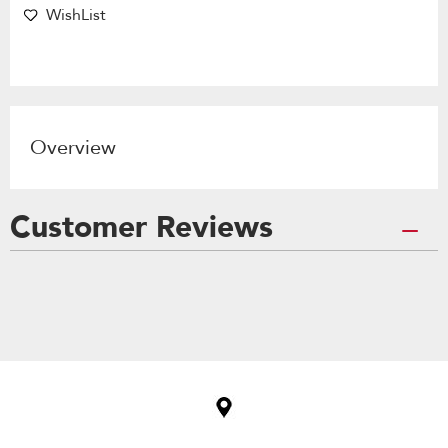
WishList
Overview
Customer Reviews
Item
added
to
the
compare
list,
you