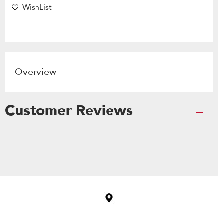
WishList
Overview
Customer Reviews
Item
added
to
the
compare
list,
you