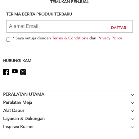
can
TEMUKAN PENJUAL
find
it
TERIMA BERITA PRODUK TERBARU
at
the
end
of
* Saya setuju dengan
Terms & Conditions
dan
Privacy Policy
this
page
HUBUNGI KAMI
Footer
PERALATAN UTAMA
Peralatan Meja
Kompor meja
Alat Dapur
Mikser Berdiri
Oven
Layanan & Dukungan
Alat Pemanggang
Pelengkap Mikser Berdiri
Lemari Es
Inspirasi Kuliner
Sumber Daya
Peralatan Memasak
Blender
Oven Microwave
Hubungi Kami
Cerek
Blender Tangan