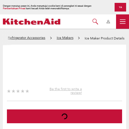
Dengan menutup pesan ini, Anda menyetujui cookie kami di perangkat ini sesuai dengan
YA
Pemberitahuan Privasi
kami kecuali Anda telah menonaktifkannya.
Refrigerator Accessories
Ice Makers
Ice Maker Product Details
Be the first to write a
review!