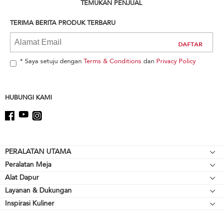
can
TEMUKAN PENJUAL
find
it
TERIMA BERITA PRODUK TERBARU
at
the
end
of
* Saya setuju dengan
Terms & Conditions
dan
Privacy Policy
this
page
HUBUNGI KAMI
Footer
PERALATAN UTAMA
Peralatan Meja
Kompor meja
Alat Dapur
Mikser Berdiri
Oven
Layanan & Dukungan
Alat Pemanggang
Pelengkap Mikser Berdiri
Lemari Es
Inspirasi Kuliner
Sumber Daya
Peralatan Memasak
Blender
Oven Microwave
Hubungi Kami
Cerek
Blender Tangan