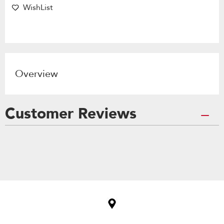
WishList
Overview
Customer Reviews
Item
added
to
the
compare
list,
you