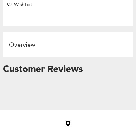
WishList
Overview
Customer Reviews
Item
added
to
the
compare
list,
you