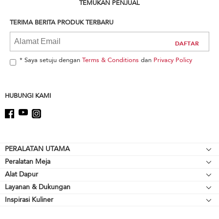
can
TEMUKAN PENJUAL
find
it
TERIMA BERITA PRODUK TERBARU
at
the
end
of
* Saya setuju dengan
Terms & Conditions
dan
Privacy Policy
this
page
HUBUNGI KAMI
Footer
PERALATAN UTAMA
Peralatan Meja
Kompor meja
Alat Dapur
Mikser Berdiri
Oven
Layanan & Dukungan
Alat Pemanggang
Pelengkap Mikser Berdiri
Lemari Es
Inspirasi Kuliner
Sumber Daya
Peralatan Memasak
Blender
Oven Microwave
Hubungi Kami
Cerek
Blender Tangan