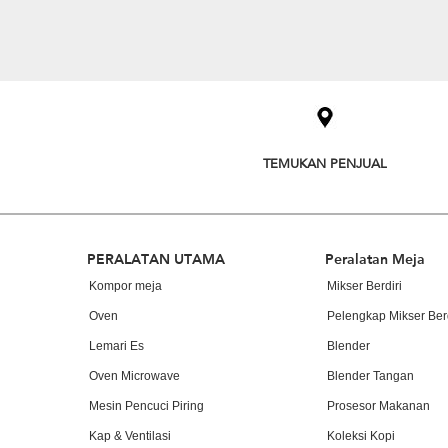
Item
added
to
the
compare
list,
you
TEMUKAN PENJUAL
can
find
it
at
the
Footer
end
PERALATAN UTAMA
Peralatan Meja
of
Kompor meja
Mikser Berdiri
this
page
Oven
Pelengkap Mikser Berd
Lemari Es
Blender
Oven Microwave
Blender Tangan
Mesin Pencuci Piring
Prosesor Makanan
Kap & Ventilasi
Koleksi Kopi