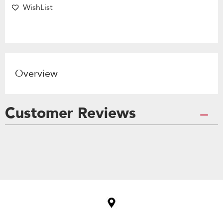
WishList
Overview
Customer Reviews
Item
added
to
the
compare
list,
you