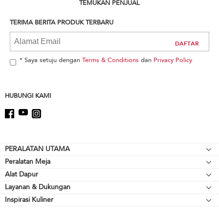
can
TEMUKAN PENJUAL
find
it
TERIMA BERITA PRODUK TERBARU
at
the
end
of
* Saya setuju dengan
Terms & Conditions
dan
Privacy Policy
this
page
HUBUNGI KAMI
Footer
PERALATAN UTAMA
Peralatan Meja
Kompor meja
Alat Dapur
Mikser Berdiri
Oven
Layanan & Dukungan
Alat Pemanggang
Pelengkap Mikser Berdiri
Lemari Es
Inspirasi Kuliner
Sumber Daya
Peralatan Memasak
Blender
Oven Microwave
Hubungi Kami
Cerek
Blender Tangan