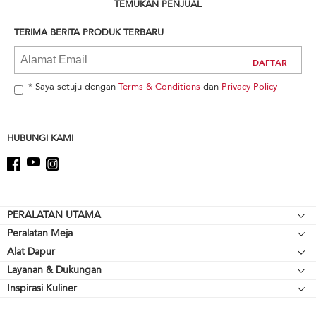
can
TEMUKAN PENJUAL
find
it
TERIMA BERITA PRODUK TERBARU
at
the
end
of
* Saya setuju dengan
Terms & Conditions
dan
Privacy Policy
this
page
HUBUNGI KAMI
Footer
PERALATAN UTAMA
Peralatan Meja
Kompor meja
Alat Dapur
Mikser Berdiri
Oven
Layanan & Dukungan
Alat Pemanggang
Pelengkap Mikser Berdiri
Lemari Es
Inspirasi Kuliner
Sumber Daya
Peralatan Memasak
Blender
Oven Microwave
Hubungi Kami
Cerek
Blender Tangan