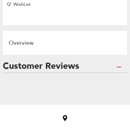
WishList
Overview
Customer Reviews
Item
added
to
the
compare
list,
you