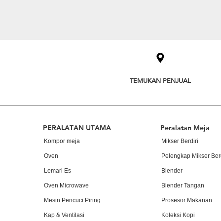
Item
added
to
the
compare
list,
you
TEMUKAN PENJUAL
can
find
it
at
the
Footer
end
PERALATAN UTAMA
Peralatan Meja
of
Kompor meja
Mikser Berdiri
this
page
Oven
Pelengkap Mikser Berd
Lemari Es
Blender
Oven Microwave
Blender Tangan
Mesin Pencuci Piring
Prosesor Makanan
Kap & Ventilasi
Koleksi Kopi