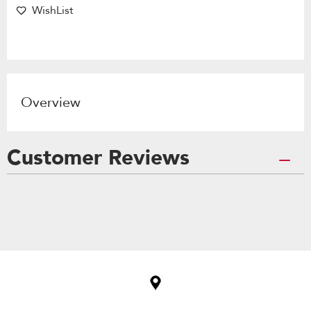
WishList
Overview
Customer Reviews
Item
added
to
the
compare
list,
you