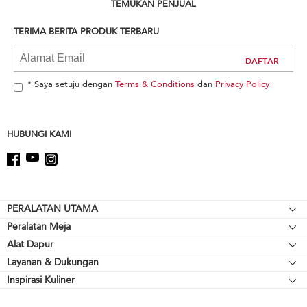
can
TEMUKAN PENJUAL
find
it
TERIMA BERITA PRODUK TERBARU
at
the
end
of
* Saya setuju dengan
Terms & Conditions
dan
Privacy Policy
this
page
HUBUNGI KAMI
Footer
PERALATAN UTAMA
Peralatan Meja
Kompor meja
Alat Dapur
Mikser Berdiri
Oven
Layanan & Dukungan
Alat Pemanggang
Pelengkap Mikser Berdiri
Lemari Es
Inspirasi Kuliner
Sumber Daya
Peralatan Memasak
Blender
Oven Microwave
Hubungi Kami
Cerek
Blender Tangan