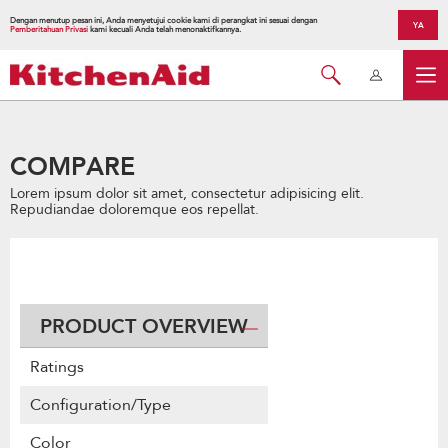
Dengan menutup pesan ini, Anda menyetujui cookie kami di perangkat ini sesuai dengan
YA
Pemberitahuan Privasi
kami kecuali Anda telah menonaktifkannya.
COMPARE
Lorem ipsum dolor sit amet, consectetur adipisicing elit.
Repudiandae doloremque eos repellat.
PRODUCT OVERVIEW
Ratings
Configuration/Type
Color